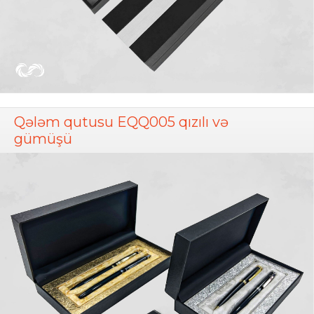
Qələm qutusu EQQ005 qızılı və
gümüşü