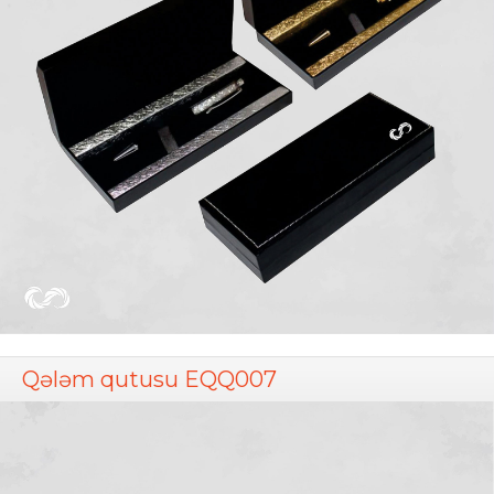
Qələm qutusu EQQ007