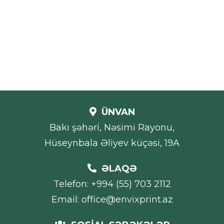
ÜNVAN
Bakı şəhəri, Nəsimi Rayonu,
Hüseynbala Əliyev küçəsi, 19A
ƏLAQƏ
Telefon: +994 (55) 703 2112
Email: office@envixprint.az