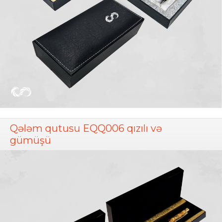
Qələm qutusu EQQ006 qızılı və
gümüşü