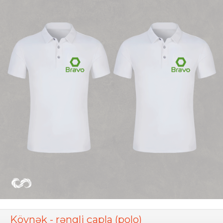
Köynək - rəngli çapla (polo)