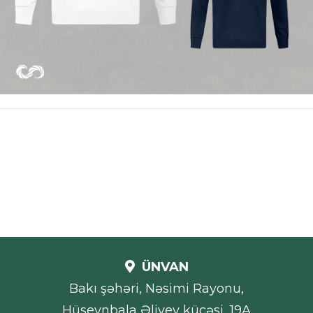
ÜNVAN
Bakı şəhəri, Nəsimi Rayonu,
Hüseynbala Əliyev küçəsi, 19A