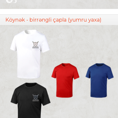
Köynək - birrəngli çapla (yumru yaxa)