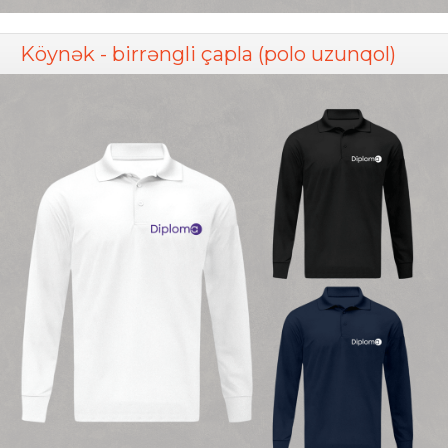
Köynək - birrəngli çapla (polo uzunqol)