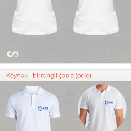
Köynək - birrəngli çapla (polo)