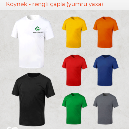
Köynək - rəngli çapla (yumru yaxa)