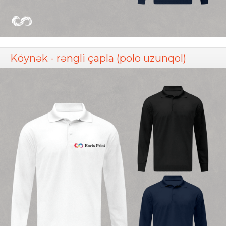
Köynək - rəngli çapla (polo uzunqol)