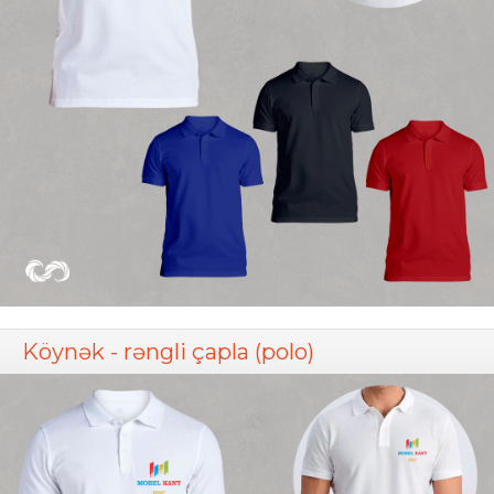
Köynək - rəngli çapla (polo)