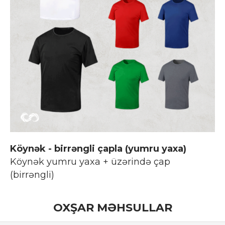
Köynək - birrəngli çapla (yumru yaxa)
Köynək yumru yaxa + üzərində çap
(birrəngli)
OXŞAR MƏHSULLAR