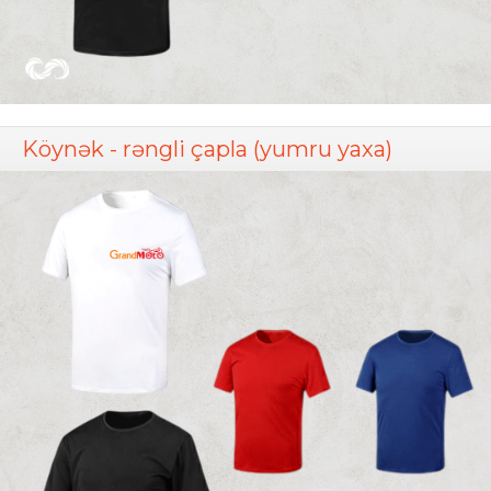
Köynək - rəngli çapla (yumru yaxa)