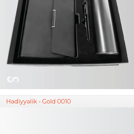
Hədiyyəlik - Gold 0010