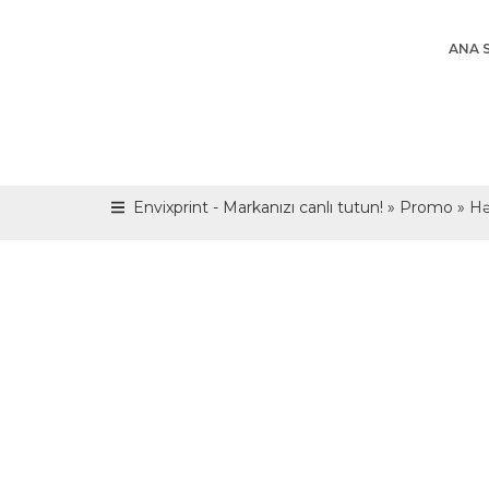
ANA 
Envixprint - Markanızı canlı tutun!
»
Promo
»
Hə