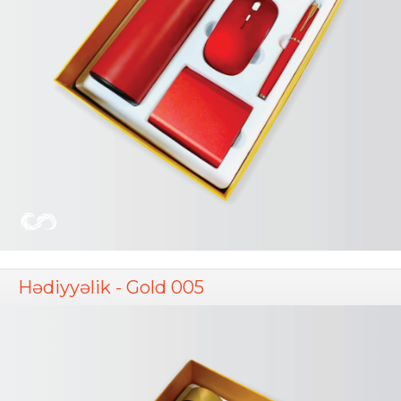
Hədiyyəlik - Gold 005