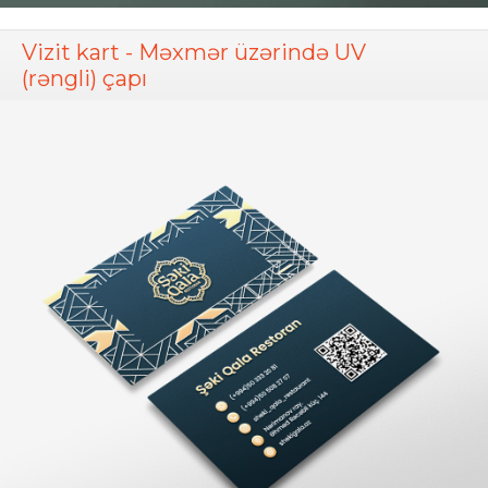
Vizit kart - Məxmər üzərində UV
(rəngli) çapı