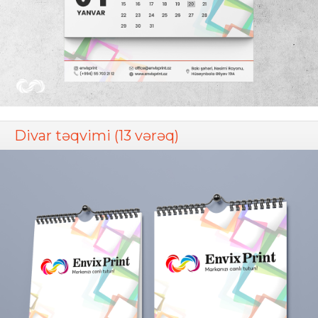
Divar təqvimi (13 vərəq)