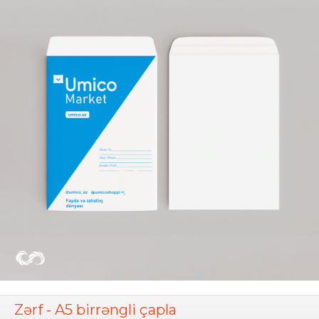
Zərf - A5 birrəngli çapla