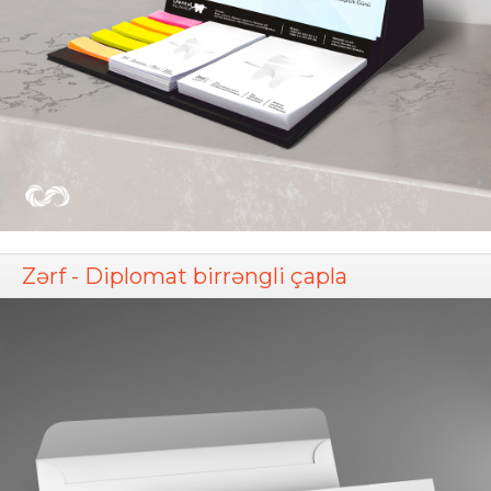
Zərf - Diplomat birrəngli çapla