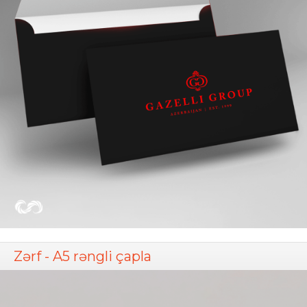
Zərf - A5 rəngli çapla