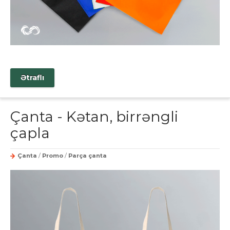
Ətraflı
Çanta - Kətan, birrəngli
çapla
Çanta
/
Promo
/
Parça çanta