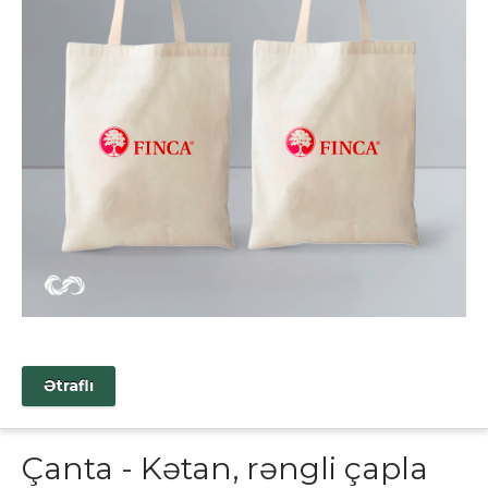
Ətraflı
Çanta - Kətan, rəngli çapla