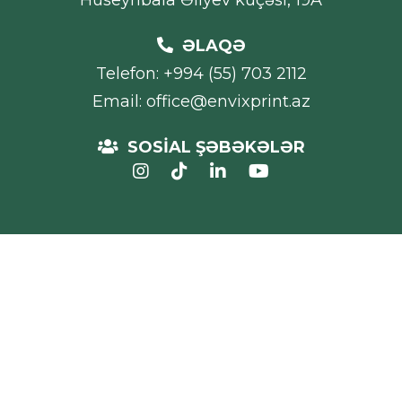
Hüseynbala Əliyev küçəsi, 19A
ƏLAQƏ
Telefon: +994 (55) 703 2112
Email: office@envixprint.az
SOSİAL ŞƏBƏKƏLƏR